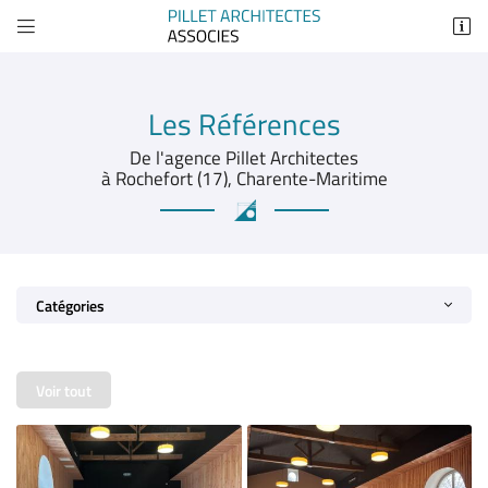


26 Avenue Marcel Dassault
17300 Rochefort
05 46 83 48 59
Les Références
De l'agence Pillet Architectes
à Rochefort (17), Charente-Maritime
Catégories
Adresse email de réception

Voir tout
Recopier le code ci-contre

Rafraîchir le captcha
