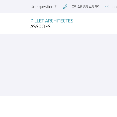
Une question ?
05 46 83 48 59
26 Avenue Marcel Dassault
17300 Rochefort
05 46 83 48 59
Adresse email de réception
