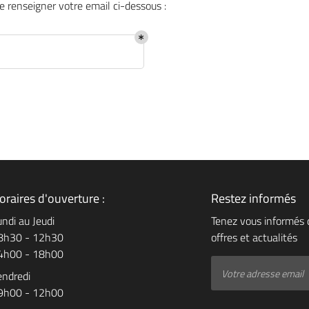
e renseigner votre email ci-dessous :
à l'adresse
le formulaire
oraires d'ouverture :
Restez informés
undi au Jeudi
Tenez vous informés 
8h30 - 12h30
offres et actualités
4h00 - 18h00
endredi
9h00 - 12h00