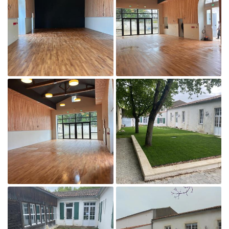
En cochant cette case, vous consentez à recevoir nos propositions commerciales à
l'adresse email indiqué ci-dessus. Vous pouvez vous désinscrire à tout moment en
utilisant
le formulaire de désinscription
.
Inscription

Agrandir la photo
