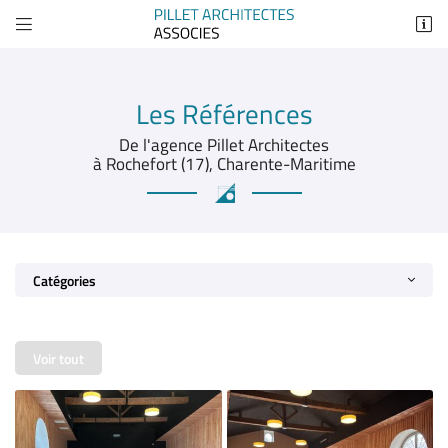


26 Avenue Marcel Dassault
17300 Rochefort
05 46 83 48 59
Les Références
De l'agence Pillet Architectes
à Rochefort (17), Charente-Maritime
Catégories
Adresse email de réception

Voir tout
Recopier le code ci-contre

Rafraîchir le captcha
