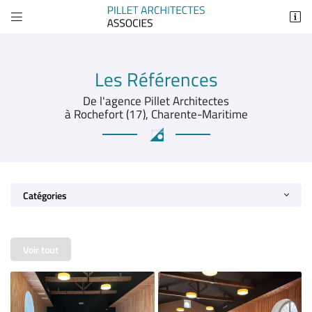


26 Avenue Marcel Dassault
17300 Rochefort
05 46 83 48 59
Les Références
De l'agence Pillet Architectes
à Rochefort (17), Charente-Maritime
Catégories
Adresse email de réception

Voir tout
Recopier le code ci-contre

Rafraîchir le captcha
