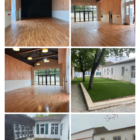
En cochant cette case, vous consentez à recevoir nos propositions commerciales à
l'adresse email indiqué ci-dessus. Vous pouvez vous désinscrire à tout moment en
utilisant
le formulaire de désinscription
.
Inscription

Agrandir la photo
