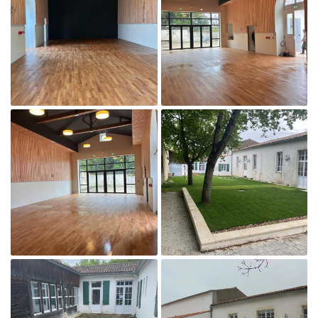
En cochant cette case, vous consentez à recevoir nos propositions commerciales à
l'adresse email indiqué ci-dessus. Vous pouvez vous désinscrire à tout moment en
utilisant
le formulaire de désinscription
.
Inscription

Agrandir la photo
