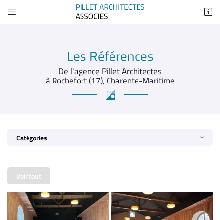


26 Avenue Marcel Dassault
17300 Rochefort
05 46 83 48 59
Les Références
De l'agence Pillet Architectes
à Rochefort (17), Charente-Maritime
Catégories
Adresse email de réception

Voir tout
Recopier le code ci-contre

Rafraîchir le captcha
