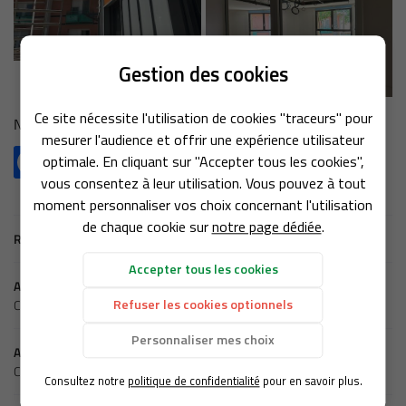
Une question 
Gestion des cookies
05 46 83 48 5
ACCUEIL
Ce site nécessite l'utilisation de cookies "traceurs" pour
N'hésitez pas à partager !
mesurer l'audience et offrir une expérience utilisateur
NOS MISSIONS
optimale. En cliquant sur "Accepter tous les cookies",
vous consentez à leur utilisation. Vous pouvez à tout
ONS INDIVIDUELLES
moment personnaliser vos choix concernant l'utilisation
de chaque cookie sur
notre page dédiée
.
Rejoignez-nous
Retour aux actualités
OS RÉFÉRENCES
Accepter tous les cookies
Actualité précédente
AVIS
Refuser les cookies optionnels
Centre de Loisirs - St Georges des Coteaux
Restez infor
ACTUALITÉS
Personnaliser mes choix
Actualité suivante
Complexe de Combat Saintes
Inscription Newslet
CONTACT
Consultez notre
politique de confidentialité
pour en savoir plus.