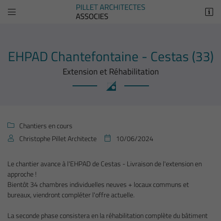


26 Avenue Marcel Dassault
17300 Rochefort
05 46 83 48 59
EHPAD Chantefontaine - Cestas (33)
Extension et Réhabilitation
Chantiers en cours

Christophe Pillet Architecte
10/06/2024


Adresse email de réception

Le chantier avance à l'EHPAD de Cestas - Livraison de l'extension en
approche !
Recopier le code ci-contre

Bientôt 34 chambres individuelles neuves + locaux communs et
bureaux, viendront compléter l'offre actuelle.
Rafraîchir le captcha

La seconde phase consistera en la réhabilitation complète du bâtiment